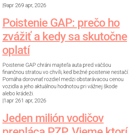
|
9
apr 26
9 apr, 2026
Poistenie GAP: prečo ho
zvážiť a kedy sa skutočne
oplatí
Poistenie GAP chráni majiteľa auta pred väčšou
finančnou stratou vo chvíli, keď bežné poistenie nestačí.
Pomáha dorovnať rozdiel medzi obstarávacou cenou
vozidla a jeho aktuálnou hodnotou pri vážnej škode
alebo krádeži.
|
1
apr 26
1 apr, 2026
Jeden milión vodičov
prepláca PZP. Vieme ktorí