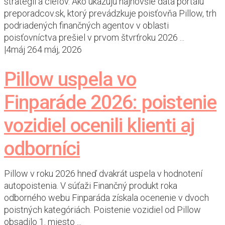
stratégií a cieľov. Ako ukazujú najnovšie dáta portálu
preporadcov.sk, ktorý prevádzkuje poisťovňa Pillow, trh
podriadených finančných agentov v oblasti
poisťovníctva prešiel v prvom štvrťroku 2026 ...
|
4
máj 26
4 máj, 2026
Pillow uspela vo
Finparáde 2026: poistenie
vozidiel ocenili klienti aj
odborníci
Pillow v roku 2026 hneď dvakrát uspela v hodnotení
autopoistenia. V súťaži Finančný produkt roka
odborného webu Finparáda získala ocenenie v dvoch
poistných kategóriách. Poistenie vozidiel od Pillow
obsadilo 1. miesto ...