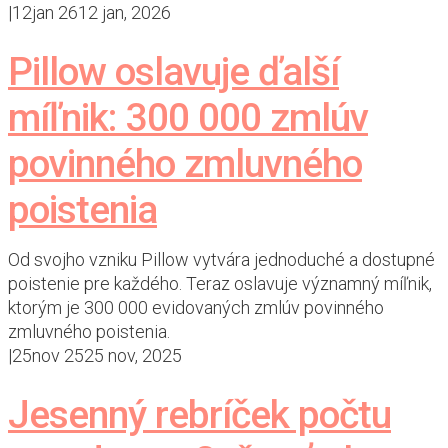
|
12
jan 26
12 jan, 2026
Pillow oslavuje ďalší
míľnik: 300 000 zmlúv
povinného zmluvného
poistenia
Od svojho vzniku Pillow vytvára jednoduché a dostupné
poistenie pre každého. Teraz oslavuje významný míľnik,
ktorým je 300 000 evidovaných zmlúv povinného
zmluvného poistenia.
|
25
nov 25
25 nov, 2025
Jesenný rebríček počtu