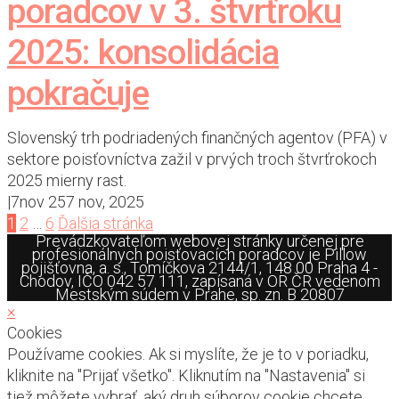
poradcov v 3. štvrťroku
2025: konsolidácia
pokračuje
Slovenský trh podriadených finančných agentov (PFA) v
sektore poisťovníctva zažil v prvých troch štvrťrokoch
2025 mierny rast.
|
7
nov 25
7 nov, 2025
Posts
1
2
…
6
Ďalšia stránka
Prevádzkovateľom webovej stránky určenej pre
Navigation
profesionálnych poisťovacích poradcov je Pillow
pojišťovna, a. s., Tomíčkova 2144/1, 148 00 Praha 4 -
Chodov, IČO 042 57 111, zapísaná v OR ČR vedenom
Mestským súdem v Prahe, sp. zn. B 20807
×
Cookies
Používame cookies. Ak si myslíte, že je to v poriadku,
kliknite na "Prijať všetko". Kliknutím na "Nastavenia" si
tiež môžete vybrať, aký druh súborov cookie chcete