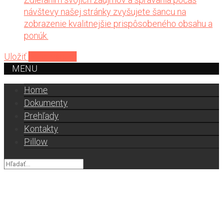
návštevy našej stránky zvyšujete šancu na
zobrazenie kvalitnejšie prispôsobeného obsahu a
ponúk.
Uložiť
Prijať všetko
MENU
Home
Dokumenty
Prehľady
Kontakty
Pillow