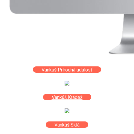
Vankúš Prírodná udalosť
Vankúš Krádež
Vankúš Sklá